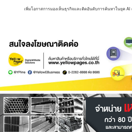
เพิ่มโอกาสการมองเห็นธุรกิจและติดอันดับการค้นหาในยุค AI ด้