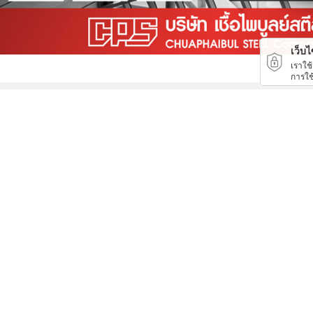
เว็บไซ
เราใช
การใช
วางระบบแอร์โรงงาน
ไฟถนนโซล่าเซลล์ พัทยา ชลบุรี